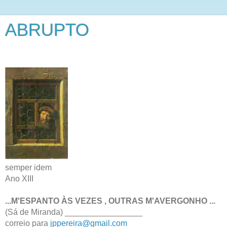
ABRUPTO
semper idem
Ano XIII
...M'ESPANTO ÀS VEZES , OUTRAS M'AVERGONHO ...
(Sá de Miranda) _________________
correio para
jppereira@gmail.com
_________________