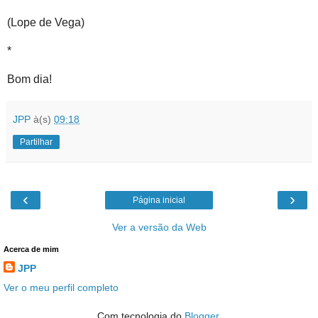
(Lope de Vega)
*
Bom dia!
JPP
à(s)
09:18
Partilhar
‹
›
Página inicial
Ver a versão da Web
Acerca de mim
JPP
Ver o meu perfil completo
Com tecnologia do
Blogger
.